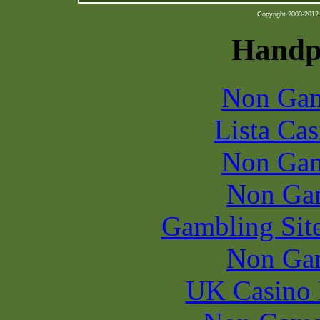
Copyright 2003-2012 b
Handpi
Non Gam
Lista Ca
Non Gam
Non Ga
Gambling Sit
Non Ga
UK Casino