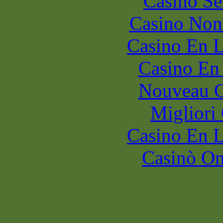
Casino S
Casino Non
Casino En L
Casino En
Nouveau C
Migliori
Casino En L
Casinò O