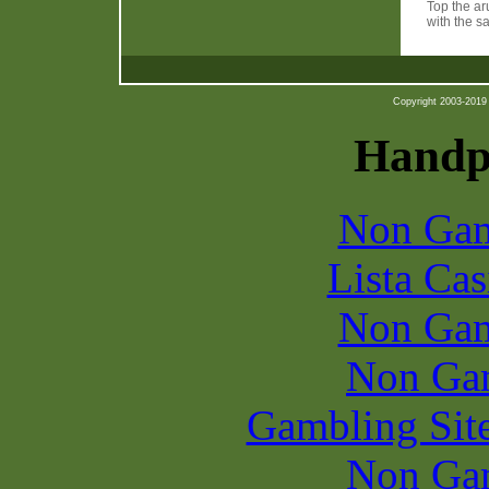
Top the ar
with the s
Copyright 2003-2019 b
Handpi
Non Gam
Lista Ca
Non Gam
Non Ga
Gambling Sit
Non Ga