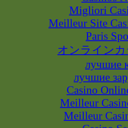
Migliori Casi
Meilleur Site Ca
Paris Spo
オンラインカ
лучшие 
лучшие зар
Casino Onlin
Meilleur Casin
Meilleur Casi