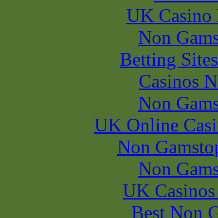
UK Casino
Non Gams
Betting Sit
Casinos 
Non Gams
UK Online Cas
Non Gamstop
Non Gams
UK Casinos
Best Non 