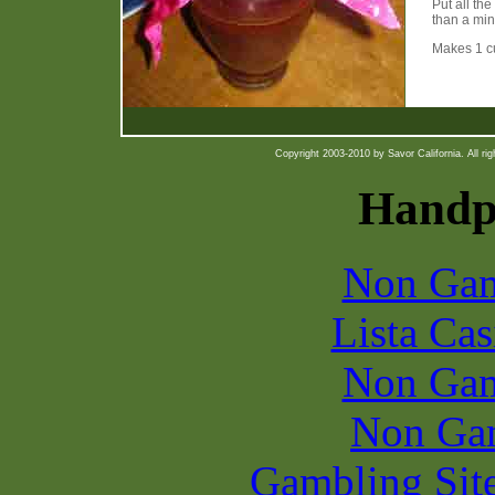
Put all th
than a min
Makes 1 cu
Copyright 2003-2010 by Savor California. All rig
Handpi
Non Gam
Lista Ca
Non Gam
Non Ga
Gambling Sit