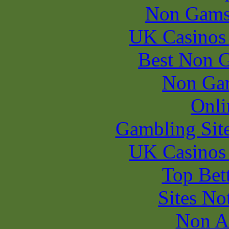
Non Gams
UK Casinos
Best Non 
Non Ga
Onli
Gambling Sit
UK Casinos
Top Bet
Sites N
Non A