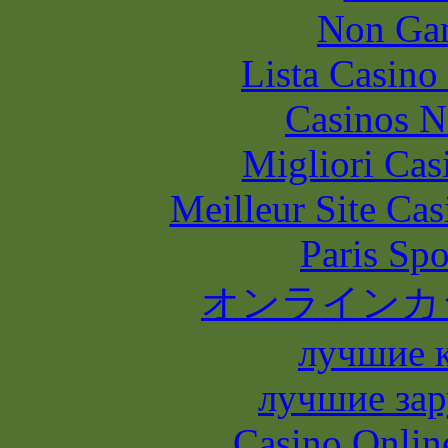
Non Ga
Lista Casin
Casinos 
Migliori Casi
Meilleur Site Ca
Paris Spo
オンラインカ
лучшие 
лучшие зар
Casino Onlin