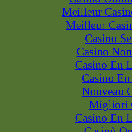
Meilleur Casin
Meilleur Casi
Casino S
Casino Non
Casino En L
Casino En
Nouveau C
Migliori
Casino En L
Casinò O