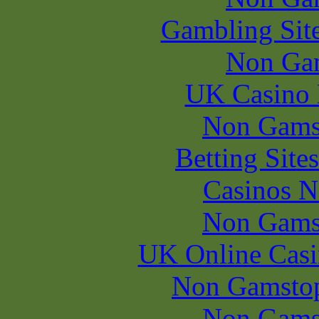
Gambling Sit
Non Ga
UK Casino
Non Gams
Betting Sit
Casinos 
Non Gams
UK Online Cas
Non Gamstop
Non Gams