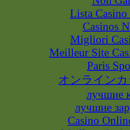
Non Ga
Lista Casin
Casinos 
Migliori Casi
Meilleur Site Ca
Paris Spo
オンラインカ
лучшие 
лучшие зар
Casino Onlin