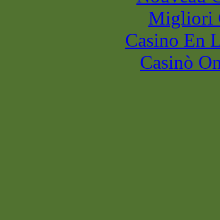
Migliori
Casino En L
Casinò O