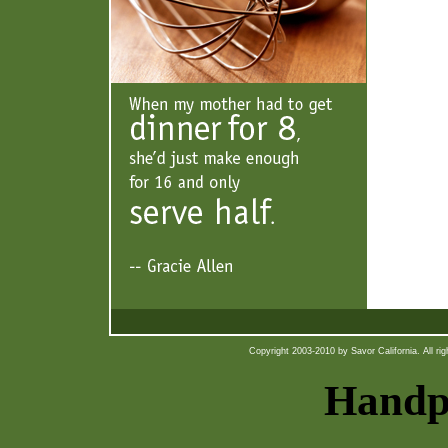
Copyright 2003-2010 by Savor California. All rig
Handpi