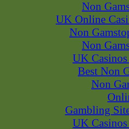
Non Gams
UK Online Cas
Non Gamstop
Non Gams
UK Casinos
Best Non 
Non Ga
Onli
Gambling Sit
UK Casinos